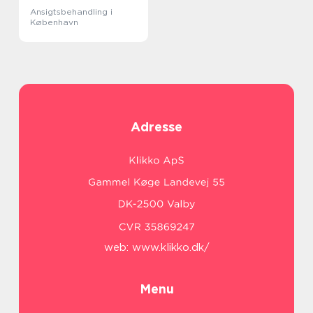
Ansigtsbehandling i
København
Adresse
web:
www.klikko.dk/
Menu