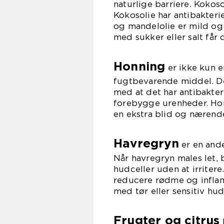
naturlige barriere. Kokos
Kokosolie har antibakterie
og mandelolie er mild og 
med sukker eller salt får 
Honning
er ikke kun e
fugtbevarende middel. De
med at det har antibakte
forebygge urenheder. Hon
en ekstra blid og nærend
Havregryn
er en ande
Når havregryn males let, b
hudceller uden at irriter
reducere rødme og inflam
med tør eller sensitiv hud
Frugter og citrus