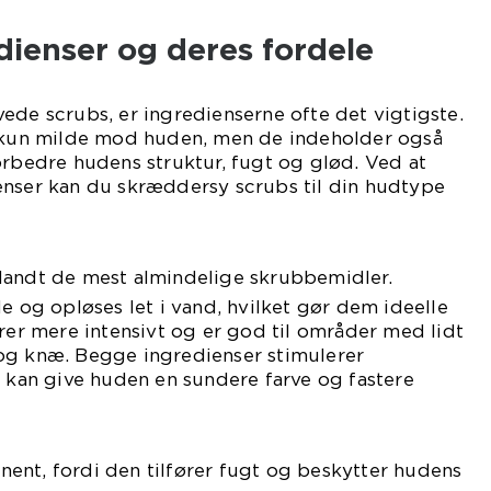
dienser og deres fordele
ede scrubs, er ingredienserne ofte det vigtigste.
e kun milde mod huden, men de indeholder også
orbedre hudens struktur, fugt og glød. Ved at
enser kan du skræddersy scrubs til din hudtype
landt de mest almindelige skrubbemidler.
de og opløses let i vand, hvilket gør dem ideelle
erer mere intensivt og er god til områder med lidt
og knæ. Begge ingredienser stimulerer
t kan give huden en sundere farve og fastere
ent, fordi den tilfører fugt og beskytter hudens