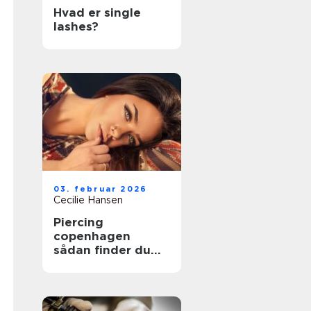
Hvad er single
lashes?
03. februar 2026
Cecilie Hansen
Piercing
copenhagen
sådan finder du
det rette studie i
byen