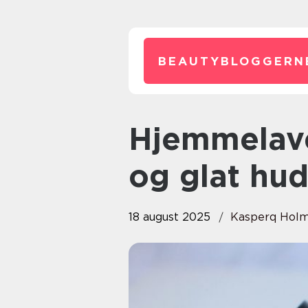
BEAUTYBLOGGERN
Hjemmelavede scrubs til blød
og glat hu
18 august 2025
Kasperq Hol