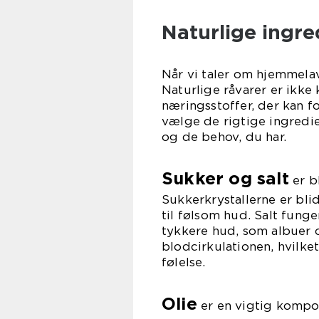
Naturlige ingre
Når vi taler om hjemmelav
Naturlige råvarer er ikk
næringsstoffer, der kan f
vælge de rigtige ingredi
og de behov, du har.
Sukker og salt
er b
Sukkerkrystallerne er bli
til følsom hud. Salt fung
tykkere hud, som albuer 
blodcirkulationen, hvilke
følelse.
Olie
er en vigtig kompon