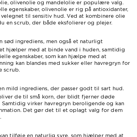
olie, olivenolie og mandelolie er populære valg.
lle egenskaber, olivenolie er rig på antioxidanter,
velegnet til sensitiv hud. Ved at kombinere olie
du en scrub, der både eksfolierer og plejer.
n sød ingrediens, men også et naturligt
t hjælper med at binde vand i huden, samtidig
rielle egenskaber, som kan hjælpe med at
ning kan blandes med sukker eller havregryn for
e scrub.
n mild ingrediens, der passer godt til sart hud.
liver de til små korn, der blidt fjerner døde
e. Samtidig virker havregryn beroligende og kan
mation. Det gør det til et oplagt valg for dem
.
kan tilføje en naturlig syre, som hjælper med at