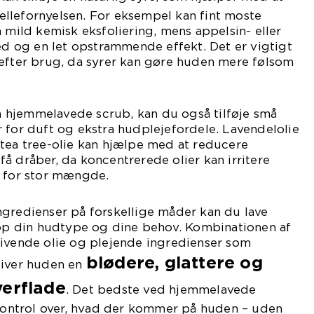
llefornyelsen. For eksempel kan fint moste
n mild kemisk eksfoliering, mens appelsin- eller
hed og en let opstrammende effekt. Det er vigtigt
 efter brug, da syrer kan gøre huden mere følsom
hjemmelavede scrub, kan du også tilføje små
 for duft og ekstra hudplejefordele. Lavendelolie
 tea tree-olie kan hjælpe med at reducere
å dråber, da koncentrerede olier kan irritere
i for stor mængde.
ngredienser på forskellige måder kan du lave
top din hudtype og dine behov. Kombinationen af
givende olie og plejende ingredienser som
blødere, glattere og
giver huden en
verflade
. Det bedste ved hjemmelavede
 kontrol over, hvad der kommer på huden – uden