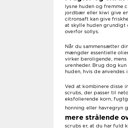
lysne huden og fremme ce
jordbær eller kiwi give e
citronsaft kan give frisk
at skylle huden grundigt
overfor sollys.
Når du sammensætter din 
mængder essentielle olier
virker beroligende, mens
urenheder. Brug dog kun f
huden, hvis de anvendes 
Ved at kombinere disse i
scrubs, der passer til ne
eksfolierende korn, fugt
honning eller havregryn 
mere strålende o
scrubs er, at du har fuld