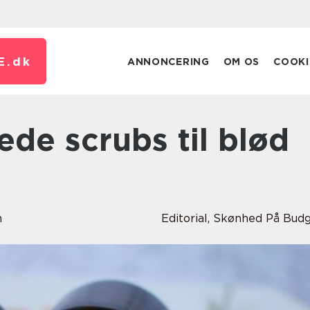
E.
dk
ANNONCERING
OM OS
COOKI
d
m
Editorial
,
Skønhed På Bud