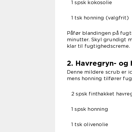
1 spsk kokosolie
1 tsk honning (valgfrit)
Påfør blandingen på fugt
minutter. Skyl grundigt m
klar til fugtighedscreme.
2. Havregryn- og
Denne mildere scrub er ide
mens honning tilfører fug
2 spsk finthakket havre
1 spsk honning
1 tsk olivenolie