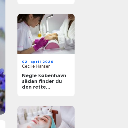
rette salon til dit
hår
02. april 2026
Cecilie Hansen
Negle københavn
sådan finder du
den rette
neglesalon i byen