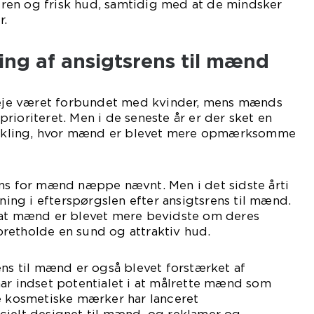
en og frisk hud, samtidig med at de mindsker
r.
ling af ansigtsrens til mænd
pleje været forbundet med kvinder, mens mænds
rioriteret. Men i de seneste år er der sket en
kling, hvor mænd er blevet mere opmærksomme
ens for mænd næppe nævnt. Men i det sidste årti
gning i efterspørgslen efter ansigtsrens til mænd.
 at mænd er blevet mere bevidste om deres
retholde en sund og attraktiv hud.
ens til mænd er også blevet forstærket af
ar indset potentialet i at målrette mænd som
re kosmetiske mærker har lanceret