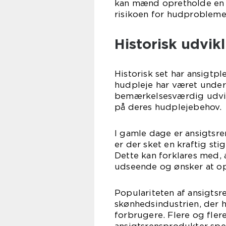
kan mænd opretholde en r
risikoen for hudprobleme
Historisk udvik
Historisk set har ansigt
hudpleje har været underp
bemærkelsesværdig udvi
på deres hudplejebehov.
I gamle dage er ansigtsr
er der sket en kraftig sti
Dette kan forklares med,
udseende og ønsker at op
Populariteten af ansigtsr
skønhedsindustrien, der h
forbrugere. Flere og fle