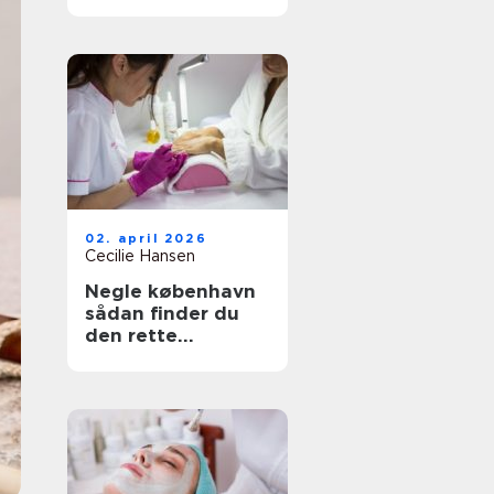
rette salon til dit
hår
02. april 2026
Cecilie Hansen
Negle københavn
sådan finder du
den rette
neglesalon i byen