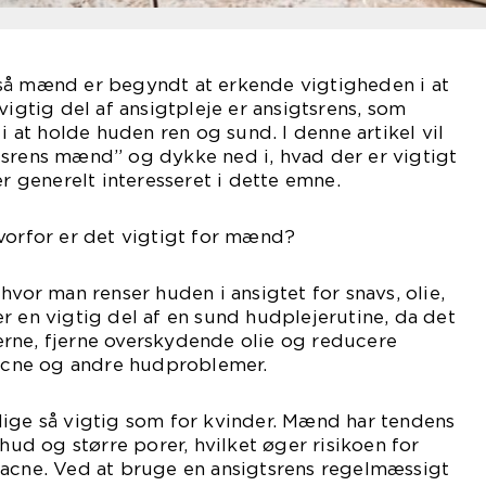
så mænd er begyndt at erkende vigtigheden i at
vigtig del af ansigtpleje er ansigtsrens, som
 i at holde huden ren og sund. I denne artikel vil
tsrens mænd” og dykke ned i, hvad der er vigtigt
er generelt interesseret i dette emne.
vorfor er det vigtigt for mænd?
hvor man renser huden i ansigtet for snavs, olie,
r en vigtig del af en sund hudplejerutine, da det
rne, fjerne overskydende olie og reducere
 acne og andre hudproblemer.
lige så vigtig som for kvinder. Mænd har tendens
 hud og større porer, hvilket øger risikoen for
 acne. Ved at bruge en ansigtsrens regelmæssigt