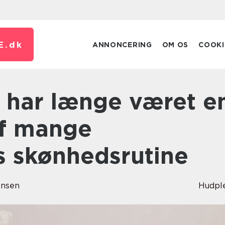
E.
dk
ANNONCERING
OM OS
COOKI
af mange
 skønhedsrutine
ensen
Hudpl