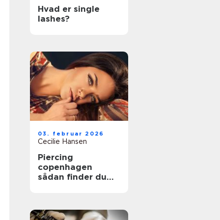
Hvad er single
lashes?
03. februar 2026
Cecilie Hansen
Piercing
copenhagen
sådan finder du
det rette studie i
byen