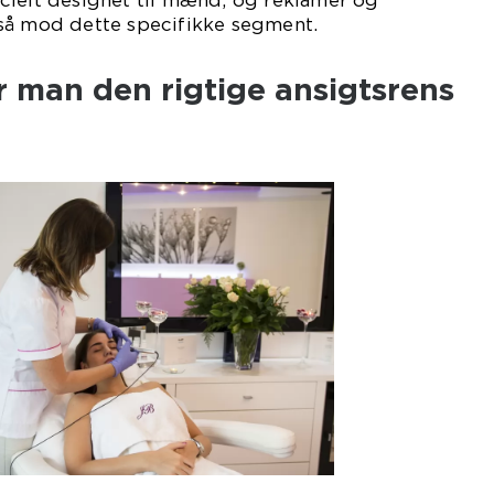
cielt designet til mænd, og reklamer og
så mod dette specifikke segment.
 man den rigtige ansigtsrens