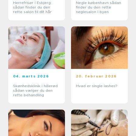
Herrefrisør i Esbjerg:
Negle københavn sådan
sådan finder du den
finder du den rette
rette salon til dit hår
neglesalon i byen
04. marts 2026
20. februar 2026
Skønhedsklinik i hillerød
Hvad er single lashes?
sådan vælger du den
rette behandling