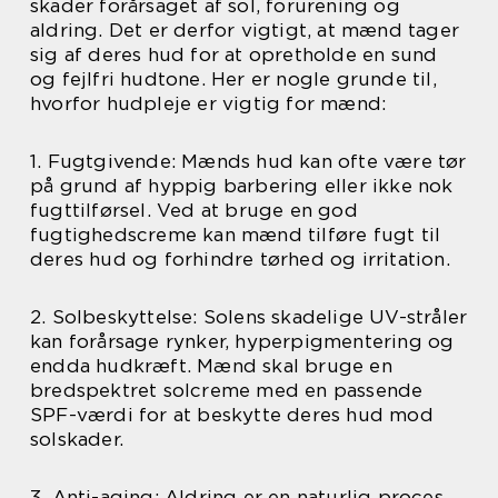
skader forårsaget af sol, forurening og
aldring. Det er derfor vigtigt, at mænd tager
sig af deres hud for at opretholde en sund
og fejlfri hudtone. Her er nogle grunde til,
hvorfor hudpleje er vigtig for mænd:
1. Fugtgivende: Mænds hud kan ofte være tør
på grund af hyppig barbering eller ikke nok
fugttilførsel. Ved at bruge en god
fugtighedscreme kan mænd tilføre fugt til
deres hud og forhindre tørhed og irritation.
2. Solbeskyttelse: Solens skadelige UV-stråler
kan forårsage rynker, hyperpigmentering og
endda hudkræft. Mænd skal bruge en
bredspektret solcreme med en passende
SPF-værdi for at beskytte deres hud mod
solskader.
3. Anti-aging: Aldring er en naturlig proces,