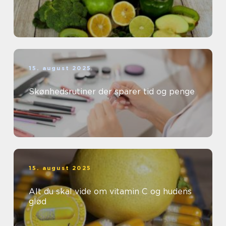
15. august 2025
Skønhedsrutiner der sparer tid og penge
15. august 2025
Alt du skal vide om vitamin C og hudens
glød