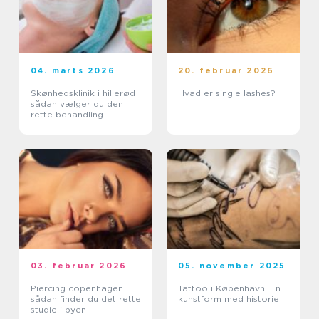
04. marts 2026
20. februar 2026
Skønhedsklinik i hillerød
Hvad er single lashes?
sådan vælger du den
rette behandling
03. februar 2026
05. november 2025
Piercing copenhagen
Tattoo i København: En
sådan finder du det rette
kunstform med historie
studie i byen