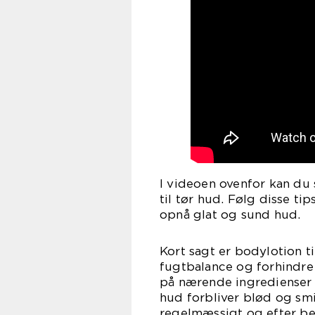
I videoen ovenfor kan du 
til tør hud. Følg disse ti
opnå glat og sund hud.
Kort sagt er bodylotion t
fugtbalance og forhindre 
på nærende ingredienser og
hud forbliver blød og s
regelmæssigt og efter beh