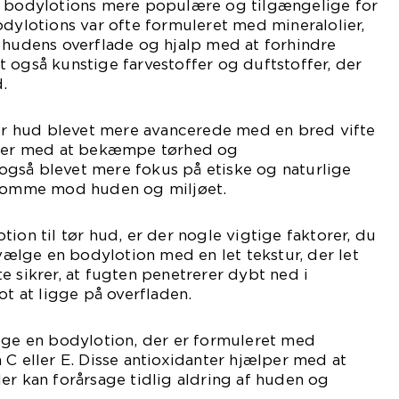
v bodylotions mere populære og tilgængelige for
odylotions var ofte formuleret med mineralolier,
 hudens overflade og hjalp med at forhindre
 også kunstige farvestoffer og duftstoffer, der
d.
tør hud blevet mere avancerede med en bred vifte
ælper med at bekæmpe tørhed og
r også blevet mere fokus på etiske og naturlige
nsomme mod huden og miljøet.
ion til tør hud, er der nogle vigtige faktorer, du
 vælge en bodylotion med en let tekstur, der let
e sikrer, at fugten penetrerer dybt ned i
ot at ligge på overfladen.
ælge en bodylotion, der er formuleret med
 C eller E. Disse antioxidanter hjælper med at
er kan forårsage tidlig aldring af huden og