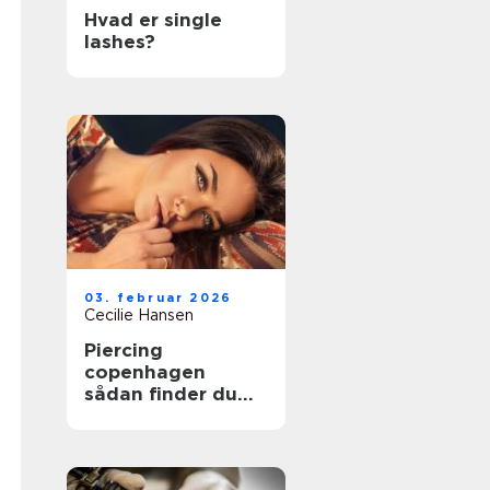
Hvad er single
lashes?
03. februar 2026
Cecilie Hansen
Piercing
copenhagen
sådan finder du
det rette studie i
byen