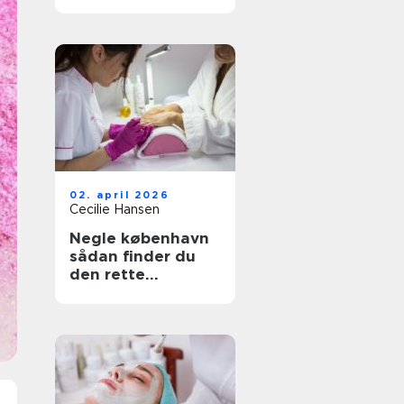
rette salon til dit
hår
02. april 2026
Cecilie Hansen
Negle københavn
sådan finder du
den rette
neglesalon i byen