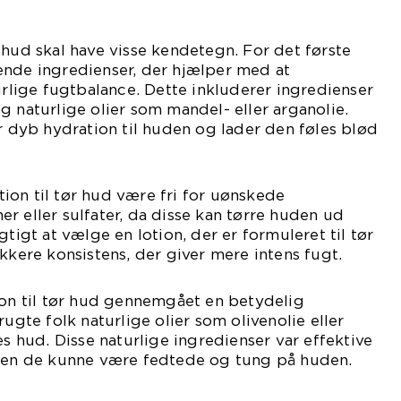
 hud skal have visse kendetegn. For det første
ende ingredienser, der hjælper med at
ige fugtbalance. Dette inkluderer ingredienser
g naturlige olier som mandel- eller arganolie.
er dyb hydration til huden og lader den føles blød
on til tør hud være fri for uønskede
r eller sulfater, da disse kan tørre huden ud
gtigt at vælge en lotion, der er formuleret til tør
kkere konsistens, der giver mere intens fugt.
ion til tør hud gennemgået en betydelig
rugte folk naturlige olier som olivenolie eller
es hud. Disse naturlige ingredienser var effektive
 men de kunne være fedtede og tung på huden.