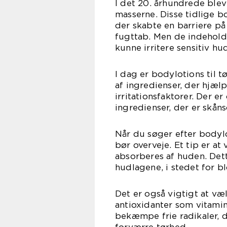
I det 20. århundrede ble
masserne. Disse tidlige b
der skabte en barriere på
fugttab. Men de indeholdt
kunne irritere sensitiv hu
I dag er bodylotions til 
af ingredienser, der hj
irritationsfaktorer. Der e
ingredienser, der er skå
Når du søger efter bodylot
bør overveje. Et tip er at
absorberes af huden. Dett
hudlagene, i stedet for bl
Det er også vigtigt at v
antioxidanter som vitamin
bekæmpe frie radikaler, d