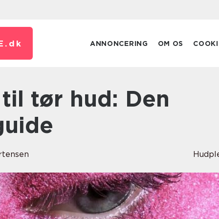
E.
dk
ANNONCERING
OM OS
COOKI
guide
rtensen
Hudpl