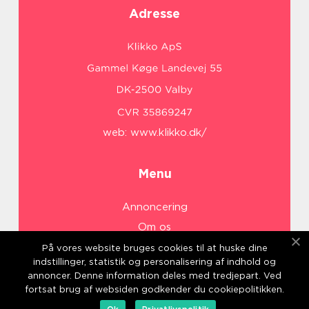
Adresse
web:
www.klikko.dk/
Menu
Annoncering
Om os
Cookies
På vores website bruges cookies til at huske dine
indstillinger, statistik og personalisering af indhold og
Kontakt os
annoncer. Denne information deles med tredjepart. Ved
Sitemap
fortsat brug af websiden godkender du cookiepolitikken.