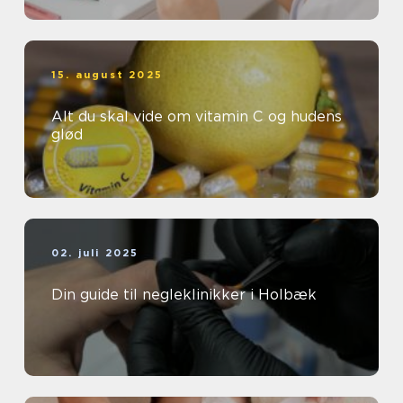
15. august 2025
Alt du skal vide om vitamin C og hudens
glød
02. juli 2025
Din guide til negleklinikker i Holbæk