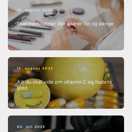
15. august 2025
Skønhedsrutiner der sparer tid og penge
15. august 2025
Alt du skal vide om vitamin C og hudens
glød
02. juli 2025