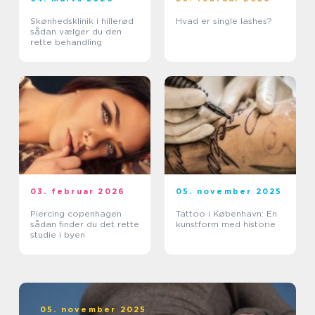
Skønhedsklinik i hillerød
Hvad er single lashes?
sådan vælger du den
rette behandling
03. februar 2026
05. november 2025
Piercing copenhagen
Tattoo i København: En
sådan finder du det rette
kunstform med historie
studie i byen
05. november 2025