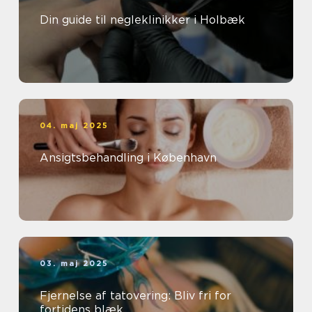
Din guide til negleklinikker i Holbæk
04. maj 2025
Ansigtsbehandling i København
03. maj 2025
Fjernelse af tatovering: Bliv fri for
fortidens blæk