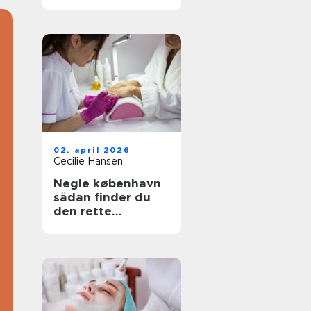
rette salon til dit
hår
02. april 2026
Cecilie Hansen
Negle københavn
sådan finder du
den rette
neglesalon i byen