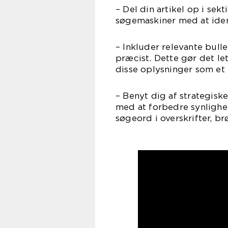
– Del din artikel op i sek
søgemaskiner med at ident
– Inkluder relevante bull
præcist. Dette gør det le
disse oplysninger som et 
– Benyt dig af strategisk
med at forbedre synlighed
søgeord i overskrifter, br