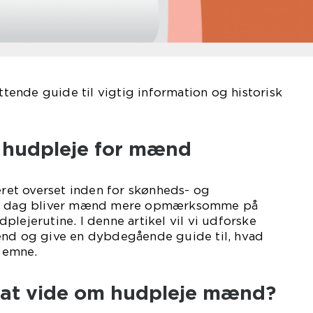
ende guide til vigtig information og historisk
l hudpleje for mænd
et overset inden for skønheds- og
n i dag bliver mænd mere opmærksomme på
plejerutine. I denne artikel vil vi udforske
ænd og give en dybdegående guide til, hvad
 emne.
t at vide om hudpleje mænd?