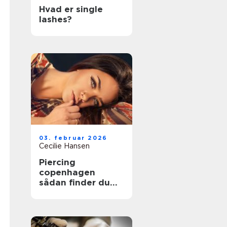
Hvad er single
lashes?
03. februar 2026
Cecilie Hansen
Piercing
copenhagen
sådan finder du
det rette studie i
byen