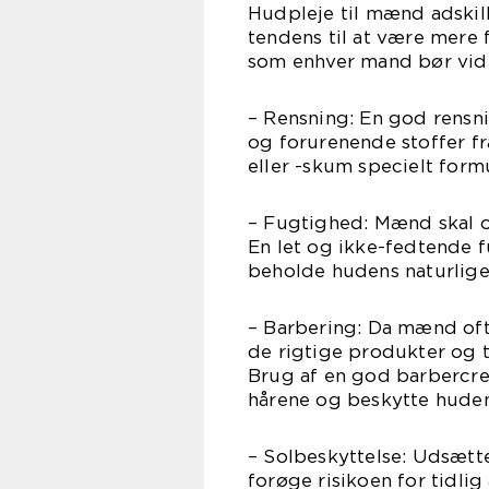
Hudpleje til mænd adskil
tendens til at være mere 
som enhver mand bør vid
– Rensning: En god rensni
og forurenende stoffer fr
eller -skum specielt form
– Fugtighed: Mænd skal o
En let og ikke-fedtende 
beholde hudens naturlige
– Barbering: Da mænd ofte
de rigtige produkter og t
Brug af en god barbercre
hårene og beskytte huden
– Solbeskyttelse: Udsætt
forøge risikoen for tidli