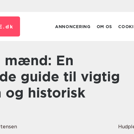
E.
dk
ANNONCERING
OM OS
COOKI
 guide til vigtig
 og historisk
rtensen
Hudpl