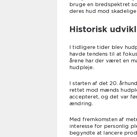
bruge en bredspektret s
deres hud mod skadelige 
Historisk udvik
I tidligere tider blev h
havde tendens til at fok
årene har der været en m
hudpleje.
I starten af det 20. århu
rettet mod mænds hudple
accepteret, og det var førs
ændring.
Med fremkomsten af metr
interesse for personlig p
begyndte at lancere prod