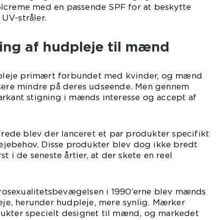
olcreme med en passende SPF for at beskytte
UV-stråler.
ling af hudpleje til mænd
udpleje primært forbundet med kvinder, og mænd
usere mindre på deres udseende. Men gennem
arkant stigning i mænds interesse og accept af
ndrede blev der lanceret et par produkter specifikt
jebehov. Disse produkter blev dog ikke bredt
t i de seneste årtier, at der skete en reel
osexualitetsbevægelsen i 1990’erne blev mænds
leje, herunder hudpleje, mere synlig. Mærker
ukter specielt designet til mænd, og markedet