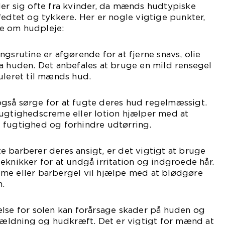
ler sig ofte fra kvinder, da mænds hudtypiske
fedtet og tykkere. Her er nogle vigtige punkter,
e om hudpleje:
ngsrutine er afgørende for at fjerne snavs, olie
a huden. Det anbefales at bruge en mild rensegel
uleret til mænds hud.
gså sørge for at fugte deres hud regelmæssigt.
fugtighedscreme eller lotion hjælper med at
 fugtighed og forhindre udtørring.
 barberer deres ansigt, er det vigtigt at bruge
eknikker for at undgå irritation og indgroede hår.
me eller barbergel vil hjælpe med at blødgøre
.
else for solen kan forårsage skader på huden og
g ældning og hudkræft. Det er vigtigt for mænd at