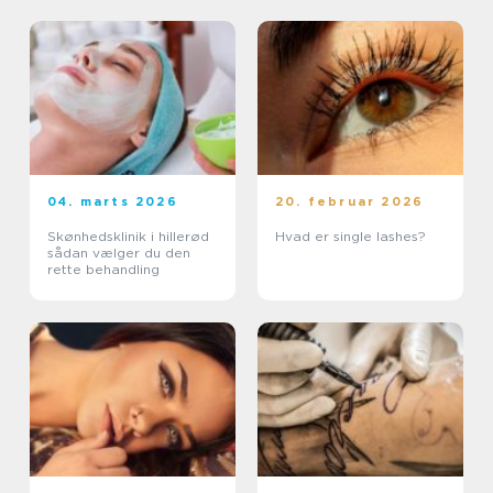
04. marts 2026
20. februar 2026
Skønhedsklinik i hillerød
Hvad er single lashes?
sådan vælger du den
rette behandling