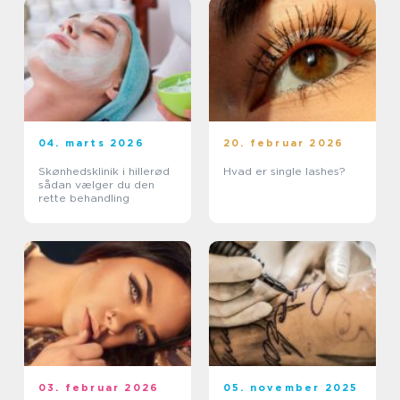
04. marts 2026
20. februar 2026
Skønhedsklinik i hillerød
Hvad er single lashes?
sådan vælger du den
rette behandling
03. februar 2026
05. november 2025