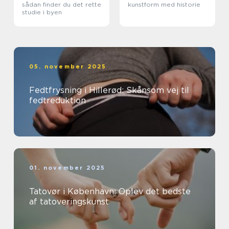
sådan finder du det rette
kunstform med historie
studie i byen
05. november 2025
Fedtfrysning i Hillerød: Skånsom vej til
fedtreduktion
01. november 2025
Tatovør i København: Oplev det bedste
af tatoveringskunst