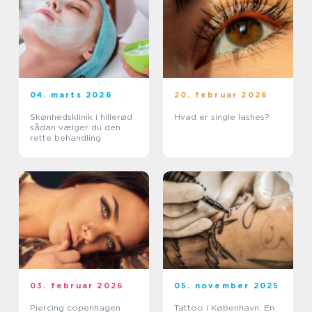
04. marts 2026
20. februar 2026
Skønhedsklinik i hillerød
Hvad er single lashes?
sådan vælger du den
rette behandling
03. februar 2026
05. november 2025
Piercing copenhagen
Tattoo i København: En