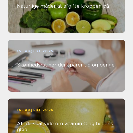
Naturlige måder at afgifte kroppen på
15. august 2025
Skønhedsrutiner der sparer tid og penge
15. august 2025
Alt du skal vide om vitamin C og hudens
glød