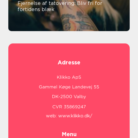
Fjernelse af tatovering: Bliv fri for
fortidens blæk
Adresse
web:
www.klikko.dk/
Menu