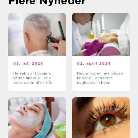
Flere Nyheder
05. juli 2026
02. april 2026
Herrefrisør i Esbjerg:
Negle københavn sådan
sådan finder du den
finder du den rette
rette salon til dit hår
neglesalon i byen